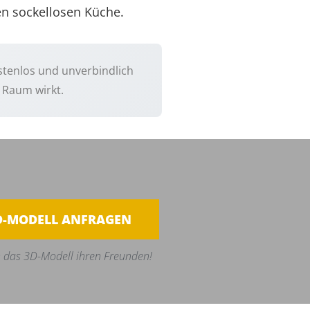
uen sockellosen Küche.
ostenlos und unverbindlich
 Raum wirkt.
D-MODELL ANFRAGEN
 das 3D-Modell ihren Freunden!