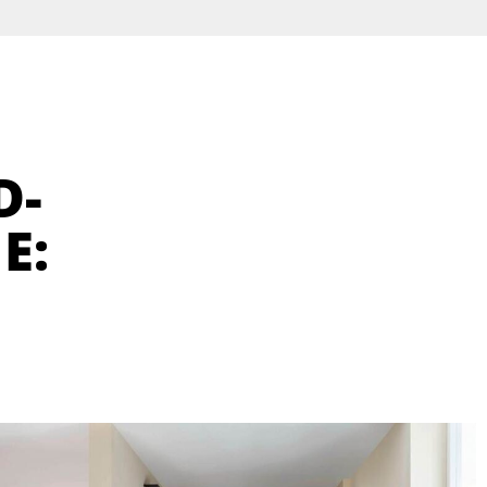
D-
E: