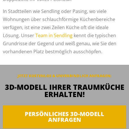
In Stadtteilen wie Sendling oder Pasing, wo viele
Wohnungen über schlauchförmige Küchenbereiche
verfügen, ist eine zwei Zeilen Küche oft die ideale
Lösung. Unser
Team in Sendling
kennt die typischen
Grundrisse der Gegend und weiß genau, wie Sie den
vorhandenen Platz bestmöglich ausschöpfen.
JETZT KOSTENLOS & UNVERBINDLICH
ANFRAGEN
:
3D-MODELL IHRER TRAUMKÜCHE
ERHALTEN!
PERSÖNLICHES 3D-MODELL
ANFRAGEN