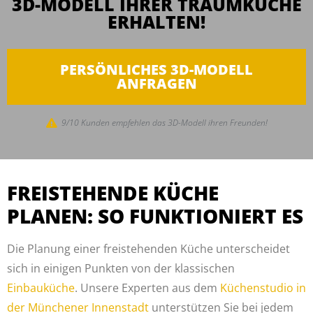
3D-MODELL IHRER TRAUMKÜCHE
ERHALTEN!
PERSÖNLICHES 3D-MODELL
ANFRAGEN
9/10 Kunden empfehlen das 3D-Modell ihren Freunden!
FREISTEHENDE KÜCHE
PLANEN: SO FUNKTIONIERT ES
Die Planung einer freistehenden Küche unterscheidet
sich in einigen Punkten von der klassischen
Einbauküche
. Unsere Experten aus dem
Küchenstudio in
der Münchener Innenstadt
unterstützen Sie bei jedem