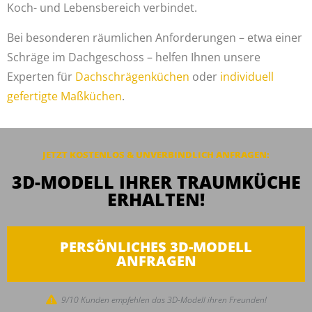
Koch- und Lebensbereich verbindet.
Bei besonderen räumlichen Anforderungen – etwa einer
Schräge im Dachgeschoss – helfen Ihnen unsere
Experten für
Dachschrägenküchen
oder
individuell
gefertigte Maßküchen
.
JETZT KOSTENLOS & UNVERBINDLICH ANFRAGEN:
3D-MODELL IHRER TRAUMKÜCHE
ERHALTEN!
PERSÖNLICHES 3D-MODELL
ANFRAGEN
9/10 Kunden empfehlen das 3D-Modell ihren Freunden!