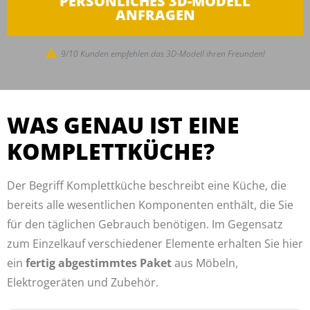
PERSÖNLICHES 3D-MODELL
ANFRAGEN
9/10 Kunden empfehlen das 3D-Modell ihren Freunden!
WAS GENAU IST EINE
KOMPLETTKÜCHE?
Der Begriff Komplettküche beschreibt eine Küche, die
bereits alle wesentlichen Komponenten enthält, die Sie
für den täglichen Gebrauch benötigen. Im Gegensatz
zum Einzelkauf verschiedener Elemente erhalten Sie hier
ein
fertig abgestimmtes Paket
aus Möbeln,
Elektrogeräten und Zubehör.