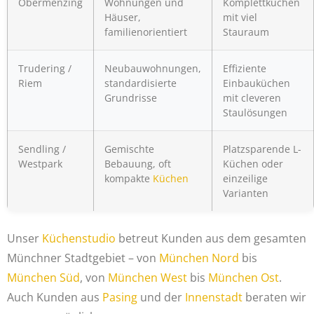
Obermenzing
Wohnungen und
Komplettküchen
Häuser,
mit viel
familienorientiert
Stauraum
Trudering /
Neubauwohnungen,
Effiziente
Riem
standardisierte
Einbauküchen
Grundrisse
mit cleveren
Staulösungen
Sendling /
Gemischte
Platzsparende L-
Westpark
Bebauung, oft
Küchen oder
kompakte
Küchen
einzeilige
Varianten
Unser
Küchenstudio
betreut Kunden aus dem gesamten
Münchner Stadtgebiet – von
München Nord
bis
München Süd
, von
München West
bis
München Ost
.
Auch Kunden aus
Pasing
und der
Innenstadt
beraten wir