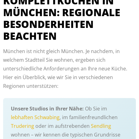
KOMPLETTKÜCHEN IN
MÜNCHEN: REGIONALE
BESONDERHEITEN
BEACHTEN
München ist nicht gleich München. Je nachdem, in
welchem Stadtteil Sie wohnen, ergeben sich
unterschiedliche Anforderungen an Ihre neue Küche.
Hier ein Überblick, wie wir Sie in verschiedenen
Regionen unterstützen:
Unsere Studios in Ihrer Nähe:
Ob Sie im
lebhaften Schwabing
, im familienfreundlichen
Trudering
oder im aufstrebenden
Sendling
wohnen – wir kennen die typischen Grundrisse