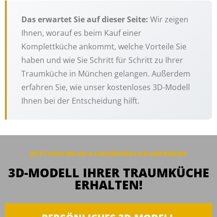
Das erwartet Sie auf dieser Seite:
Wir zeigen
Ihnen, worauf es beim Kauf einer
Komplettküche ankommt, welche Vorteile Sie
haben und wie Sie Schritt für Schritt zu Ihrer
Traumküche in München gelangen. Außerdem
erfahren Sie, wie unser kostenloses 3D-Modell
Ihnen bei der Entscheidung hilft.
JETZT KOSTENLOS & UNVERBINDLICH
ANFRAGEN
:
3D-MODELL IHRER TRAUMKÜCHE
ERHALTEN!