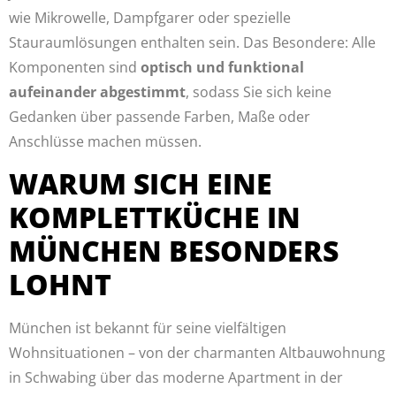
wie Mikrowelle, Dampfgarer oder spezielle
Stauraumlösungen enthalten sein. Das Besondere: Alle
Komponenten sind
optisch und funktional
aufeinander abgestimmt
, sodass Sie sich keine
Gedanken über passende Farben, Maße oder
Anschlüsse machen müssen.
WARUM SICH EINE
KOMPLETTKÜCHE IN
MÜNCHEN BESONDERS
LOHNT
München ist bekannt für seine vielfältigen
Wohnsituationen – von der charmanten Altbauwohnung
in Schwabing über das moderne Apartment in der