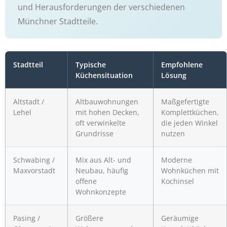
und Herausforderungen der verschiedenen
Münchner Stadtteile.
Stadtteil
Typische
Empfohlene
Küchensituation
Lösung
Altstadt /
Altbauwohnungen
Maßgefertigte
Lehel
mit hohen Decken,
Komplettküchen,
oft verwinkelte
die jeden Winkel
Grundrisse
nutzen
Schwabing /
Mix aus Alt- und
Moderne
Maxvorstadt
Neubau, häufig
Wohnküchen mit
offene
Kochinsel
Wohnkonzepte
Pasing /
Größere
Geräumige