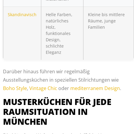
Skandinavisch
Helle Farben,
Kleine bis mittlere
natürliches
Räume, junge
Holz,
Familien
funktionales
Design,
schlichte
Eleganz
Darüber hinaus führen wir regelmäßig
Ausstellungsküchen in speziellen Stilrichtungen wie
Boho Style
,
Vintage Chic
oder
mediterranem Design
.
MUSTERKÜCHEN FÜR JEDE
RAUMSITUATION IN
MÜNCHEN