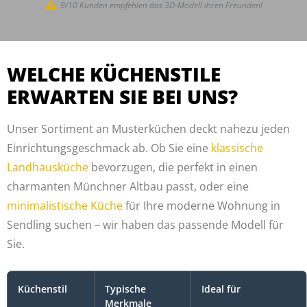
9/10 Kunden empfehlen das 3D-Modell ihren Freunden!
WELCHE KÜCHENSTILE
ERWARTEN SIE BEI UNS?
Unser Sortiment an Musterküchen deckt nahezu jeden
Einrichtungsgeschmack ab. Ob Sie eine
klassische
Landhausküche
bevorzugen, die perfekt in einen
charmanten Münchner Altbau passt, oder eine
minimalistische Küche
für Ihre moderne Wohnung in
Sendling suchen – wir haben das passende Modell für
Sie.
Küchenstil
Typische
Ideal für
Merkmale